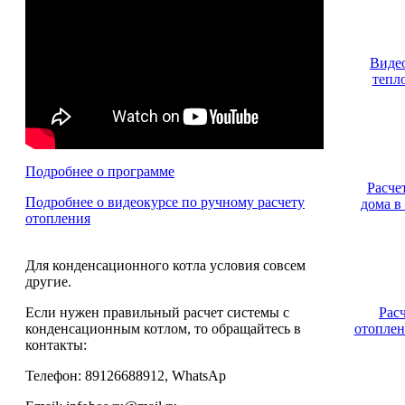
Видео
тепл
Подробнее о программе
Расче
Подробнее о видеокурсе по ручному расчету
дома в
отопления
Для конденсационного котла условия совсем
другие.
Если нужен правильный расчет системы с
Рас
конденсационным котлом, то обращайтесь в
отоплен
контакты:
Телефон: 89126688912, WhatsAp