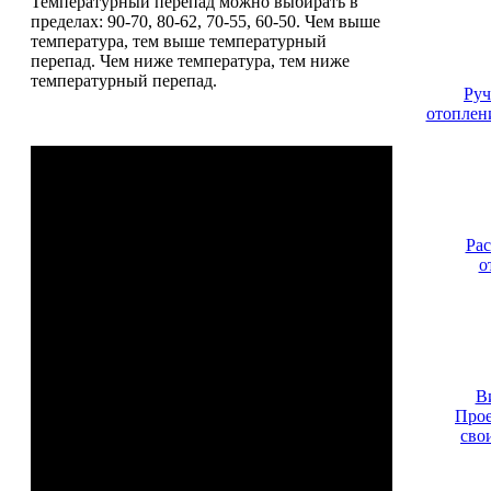
Температурный перепад можно выбирать в
пределах: 90-70, 80-62, 70-55, 60-50. Чем выше
температура, тем выше температурный
перепад. Чем ниже температура, тем ниже
температурный перепад.
Руч
отоплен
Рас
о
В
Прое
сво