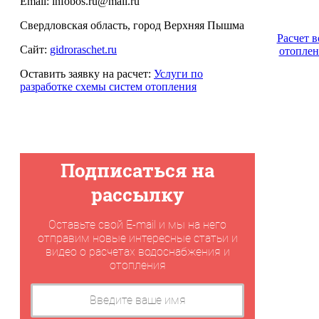
Email: infobos.ru@mail.ru
Свердловская область, город Верхняя Пышма
Расчет 
Сайт:
gidroraschet.ru
отоплен
Оставить заявку на расчет:
Услуги по
разработке схемы систем отопления
Подписаться на
рассылку
Оставьте свой E-mail и мы на него
отправим новые интересные статьи и
видео о расчетах водоснабжения и
отопления