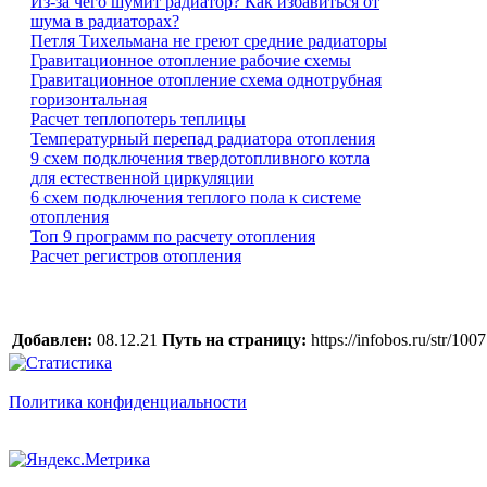
Из-за чего шумит радиатор? Как избавиться от
шума в радиаторах?
Петля Тихельмана не греют средние радиаторы
Гравитационное отопление рабочие схемы
Гравитационное отопление схема однотрубная
горизонтальная
Расчет теплопотерь теплицы
Температурный перепад радиатора отопления
9 схем подключения твердотопливного котла
для естественной циркуляции
6 схем подключения теплого пола к системе
отопления
Топ 9 программ по расчету отопления
Расчет регистров отопления
Добавлен:
08.12.21
Путь на страницу:
https://infobos.ru/str/100
Политика конфиденциальности