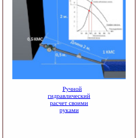
Ручной
гидравлический
расчет своими
руками