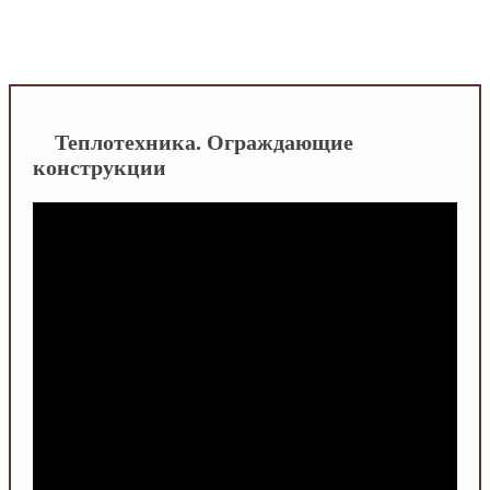
INFOBOS.RU
/
Видео - Сантехника
/
Отопление
/
Теплотехника. Ограждающие
конструкции
Теплотехника. Ограждающие
конструкции