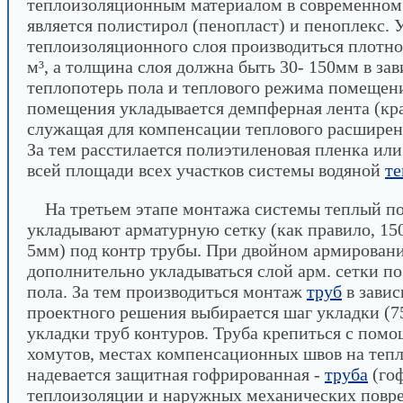
теплоизоляционным материалом в современном 
является полистирол (пенопласт) и пеноплекс. 
теплоизоляционного слоя производиться плотно
м³, а толщина слоя должна быть 30- 150мм в за
теплопотерь пола и теплового режима помещен
помещения укладывается демпферная лента (кра
служащая для компенсации теплового расширен
За тем расстилается полиэтиленовая пленка ил
всей площади всех участков системы водяной
те
На третьем этапе монтажа системы теплый по
укладывают арматурную сетку (как правило, 15
5мм) под контр трубы. При двойном армирован
дополнительно укладываться слой арм. сетки по
пола. За тем производиться монтаж
труб
в завис
проектного решения выбирается шаг укладки (7
укладки труб контуров. Труба крепиться с пом
хомутов, местах компенсационных швов на теп
надевается защитная гофрированная -
труба
(гоф
теплоизоляции и наружных механических повр