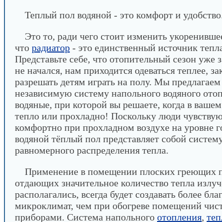
Теплый пол водяной - это комфорт и удобство
Это то, ради чего стоит изменить укоренивше
что
радиатор
- это единственный источник тепл
Представьте себе, что отопительный сезон уже 
не начался, нам приходится одеваться теплее, за
разрешать детям играть на полу. Мы предлагаем
независимую систему напольного водяного ото
водяные, при которой вы решаете, когда в ваше
тепло или прохладно! Поскольку люди чувствую
комфортно при прохладном воздухе на уровне го
водяной тёплый пол представляет собой систем
равномерного распределения тепла.
Применение в помещении плоских греющих п
отдающих значительное количество тепла излуч
располагались, всегда будет создавать более бл
микроклимат, чем при обогреве помещений чис
приборами. Система напольного
отопления
,
теп