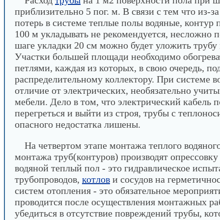
Расход
трубы
на 1 м2 поверхности пола при ш
приблизительно 5 пог. м. В связи с тем что из-з
потерь в системе теплые полы водяные, контур 
100 м укладывать не рекомендуется, несложно п
шаге укладки 20 см можно будет уложить трубу
Участки большей площади необходимо обогрева
петлями, каждая из которых, в свою очередь, по
распределительному коллектору. При системе 
отличие от электрических, необязательно учит
мебели. Дело в том, что электрический кабель 
перегреться и выйти из строя, трубы с теплонос
опасного недостатка лишены.
На четвертом этапе монтажа теплого водяного
монтажа труб(контуров) производят опрессовк
водяной теплый пол - это гидравлическое испыт
трубопроводов,
котлов
и сосудов на герметичнос
систем отопления - это обязательное мероприят
проводится после осуществления монтажных раб
убедиться в отсутствие повреждений трубы, кот