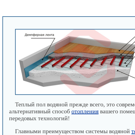
INFOBOS.RU
/
Сантехника
/
Водяное отопление
материалы для теплого водяного пола
Теплый пол водяной прежде всего, это совре
альтернативный способ
отопления
вашего помещ
передовых технологий!
Главными преимуществом системы водяной
т