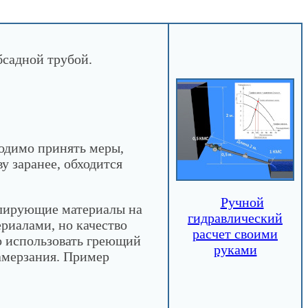
бсадной трубой.
ходимо принять меры,
у заранее, обходится
Ручной
олирующие материалы на
гидравлический
риалами, но качество
расчет своими
о использовать греющий
руками
амерзания. Пример