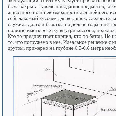
эксплуатации. Поэтому следует проявить особое
была закрыта. Кроме попадания предметов, воз
животного но и невозможности дальнейшего исп
себя лакомый кусочек для воришек, следовател
служила долго и безотказно долгие годы и не тр
полезно иметь розетку внутри кессона, подклю
Кто то предпочитает кирпич, кто-то бетон. Не н
то, что погружено в нее. Идеальное решение с 
другом, примерно на глубине 0.5-0.8 метра нео