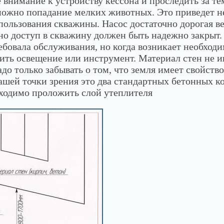
 внимание к устройству кессона и проследить за т
можно попадание мелких животных. Это приведет не
ользования скважины. Насос достаточно дорогая ве
ьно доступ в скважину должен быть надежно закрыт.
ебовала обслуживания, но когда возникает необходи
чить освещение или инструмент. Материал стен не 
адо только забывать о том, что земля имеет свойств
нашей точки зрения это два стандартных бетонных к
бходимо проложить слой утеплителя