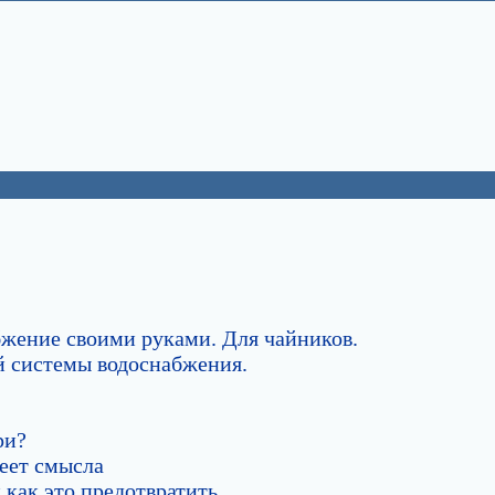
жение своими руками. Для чайников.
й системы водоснабжения.
ри?
еет смысла
 как это предотвратить