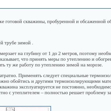
и
/
Как правильно оборудовать скважину
же готовой скважины, пробуренной и обсаженной о
й трубе зимой .
ерзает на глубину от 1 до 2 метров, поэтому необ
казывает, что принять меры по утеплению и обогрев
ать ту же работу по утеплению зимой на морозе.
озатратно. Применять следует специальные термоиз
можно обойтись и другими термоизолирующими мате
скважина эксплуатируется не постоянно, необходим
тно с утеплителем – полностью решает проблему з