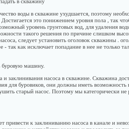
падать в скважину
чество воды в скважине ухудшается, поэтому необ
 Достигается это понижением уровня пола , так что
возможный уровень грунтовых вод, для удаления вод
можности такого решения по причине слишком высо
асоса, следует установить оголовок скважины . ого
 - так как исключает попадание в нее не только тал
ь буровую машину.
а и заклинивания насоса в скважине. Скважина дос
вия для буровиков, они должны иметь возможность 
зрушить старый насос. Поэтому мы категорически н
т привести к заклиниванию насоса в канале и нев