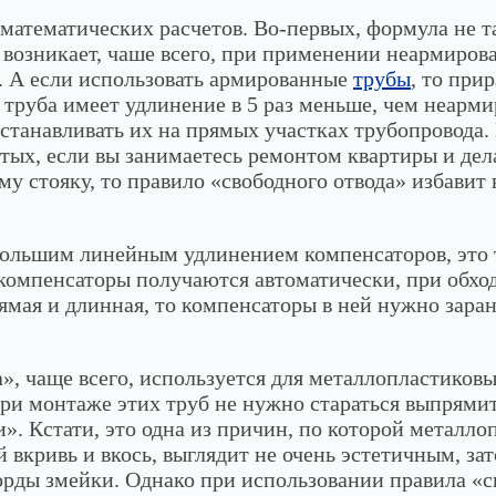
 математических расчетов. Во-первых, формула не т
в возникает, чаше всего, при применении неармир
. А если использовать армированные
трубы
, то при
труба имеет удлинение в 5 раз меньше, чем неарми
станавливать их на прямых участках трубопровода.
ертых, если вы занимаетесь ремонтом квартиры и де
у стояку, то правило «свободного отвода» избавит 
большим линейным удлинением компенсаторов, это 
 компенсаторы получаются автоматически, при обхо
мая и длинная, то компенсаторы в ней нужно заран
, чаще всего, используется для металлопластиков
ри монтаже этих труб не нужно стараться выпрямит
и». Кстати, это одна из причин, по которой металл
кривь и вкось, выглядит не очень эстетичным, зато
рды змейки. Однако при использовании правила «с