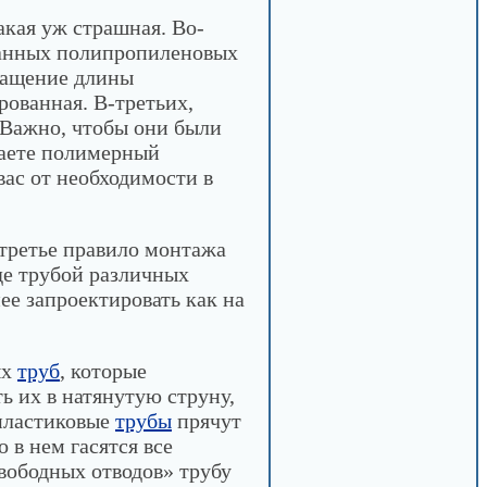
акая уж страшная. Во-
ованных полипропиленовых
ращение длины
рованная. В-третьих,
 Важно, чтобы они были
лаете полимерный
вас от необходимости в
третье правило монтажа
де трубой различных
ее запроектировать как на
ых
труб
, которые
ь их в натянутую струну,
опластиковые
трубы
прячут
 в нем гасятся все
вободных отводов» трубу