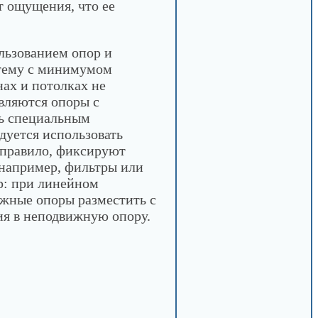
т ощущения, что ее
льзованием опор и
стему с минимумом
ах и потолках не
вляются опоры с
ть специальным
дуется использовать
 правило, фиксируют
например, фильтры или
р: при линейном
ижные опоры разместить с
ия в неподвижную опору.