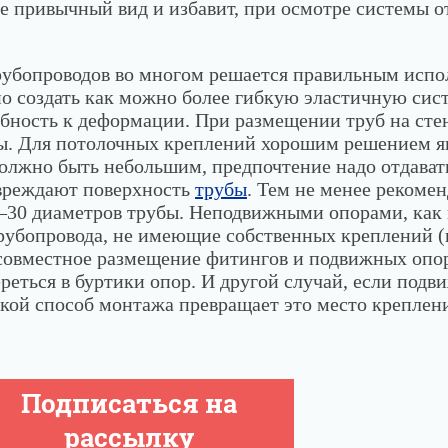
е привычный вид и избавит, при осмотре системы о
убопроводов во многом решается правильным испо
о создать как можно более гибкую эластичную си
ность к деформации. При размещении труб на стен
ы. Для потолочных креплений хорошим решением я
олжно быть небольшим, предпочтение надо отдава
овреждают поверхность
трубы
. Тем не менее рекомен
–30 диаметров трубы. Неподвижными опорами, как
рубопровода, не имеющие собственных креплений (
 совместное размещение фитингов и подвижных опо
еться в буртики опор. И другой случай, если подв
такой способ монтажа превращает это место креплен
Подписаться на
рассылку