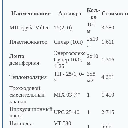
Кол.-
Наименование
Артикул
Стоимост
во
100
МП труба Valtec
16(2, 0)
3 580
м
2х10
Пластификатор
Силар (10л)
1 611
л
Энергофлекс
Лента
2х10
Супер 10/0,
1 316
демпферная
м
1-25
ТП - 25/1, 0-
3х5
Теплоизоляция
4 281
5
м2
Трехходовой
смесительный
MIX 03 ¾”
1
1 400
клапан
Циркуляционный
UPC 25-40
1
2 715
насос
Ниппель-
VT 580
1
56.6