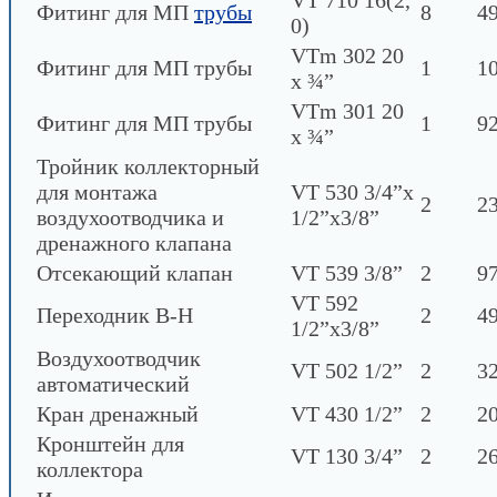
VT 710 16(2,
Фитинг для МП
трубы
8
49
0)
VTm 302 20
Фитинг для МП трубы
1
1
х ¾”
VTm 301 20
Фитинг для МП трубы
1
92
х ¾”
Тройник коллекторный
для монтажа
VT 530 3/4”х
2
23
воздухоотводчика и
1/2”х3/8”
дренажного клапана
Отсекающий клапан
VT 539 3/8”
2
97
VT 592
Переходник В-Н
2
49
1/2”х3/8”
Воздухоотводчик
VT 502 1/2”
2
32
автоматический
Кран дренажный
VT 430 1/2”
2
20
Кронштейн для
VT 130 3/4”
2
26
коллектора