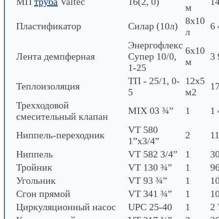
МП
труба
Valtec
16(2, 0)
1
м
8х10
Пластификатор
Силар (10л)
6 
л
Энергофлекс
6х10
Лента демпферная
Супер 10/0,
3 
м
1-25
ТП - 25/1, 0-
12х5
Теплоизоляция
1
5
м2
Трехходовой
MIX 03 ¾”
1
1 
смесительный клапан
VT 580
Ниппель-переходник
2
11
1”х3/4”
Ниппель
VT 582 3/4”
1
30
Тройник
VT 130 ¾”
1
96
Угольник
VT 93 ¾”
1
10
Сгон прямой
VT 341 ¾”
1
10
Циркуляционный насос
UPC 25-40
1
2 