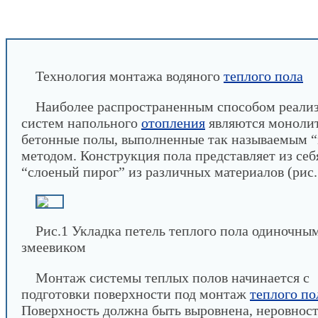
INFOBOS.RU
/
Сантехника
/
Водяное отопление
Технология монтажа водяного теплого пола
Технология монтажа водяного
теплого пола
Наиболее распространенным способом реали
систем напольного
отопления
являются моноли
бетонные полы, выполненные так называемым 
методом. Конструкция пола представляет из себ
“слоеный пирог” из различных материалов (рис.
Рис.1 Укладка петель теплого пола одиночны
змеевиком
Монтаж системы теплых полов начинается с
подготовки поверхности под монтаж
теплого по
Поверхность должна быть выровнена, неровност