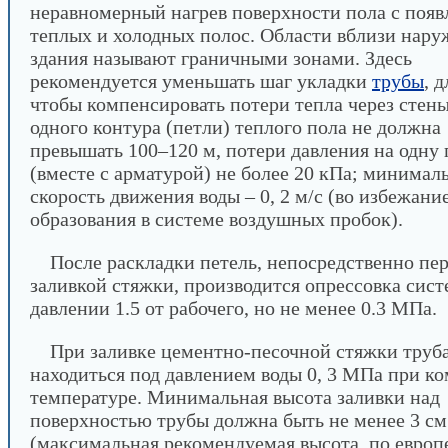
неравномерный нагрев поверхности пола с поя
теплых и холодных полос. Области вблизи нару
здания называют граничными зонами. Здесь
рекомендуется уменьшать шаг укладки
трубы
, 
чтобы компенсировать потери тепла через стен
одного контура (петли) теплого пола не должна
превышать 100–120 м, потери давления на одну
(вместе с арматурой) не более 20 кПа; минимал
скорость движения воды – 0, 2 м/с (во избежани
образования в системе воздушных пробок).
После раскладки петель, непосредственно пе
заливкой стяжки, производится опрессовка сис
давлении 1.5 от рабочего, но не менее 0.3 МПа.
При заливке цементно-песочной стяжки труб
находиться под давлением воды 0, 3 МПа при к
температуре. Минимальная высота заливки над
поверхностью трубы должна быть не менее 3 см
(максимальная рекомендуемая высота, по евро