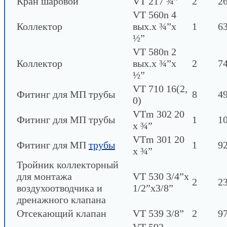
Кран шаровой
VT 217 ¾”
2
26
VT 560n 4
Коллектор
вых.х ¾”х
1
63
½”
VT 580n 2
Коллектор
вых.х ¾”х
2
74
½”
VT 710 16(2,
Фитинг для МП трубы
8
49
0)
VTm 302 20
Фитинг для МП трубы
1
1
х ¾”
VTm 301 20
Фитинг для МП
трубы
1
92
х ¾”
Тройник коллекторный
для монтажа
VT 530 3/4”х
2
23
воздухоотводчика и
1/2”х3/8”
дренажного клапана
Отсекающий клапан
VT 539 3/8”
2
97