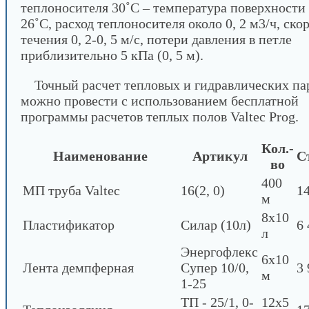
теплоносителя 30˚С – температура поверхности 
26˚С, расход теплоносителя около 0, 2 м3/ч, ско
течения 0, 2-0, 5 м/с, потери давления в петле
приблизительно 5 кПа (0, 5 м).
Точный расчет тепловых и гидравлических па
можно провести с использованием бесплатной
программы расчетов теплых полов Valtec Prog.
Кол.-
Наименование
Артикул
С
во
400
МП труба Valtec
16(2, 0)
1
м
8х10
Пластификатор
Силар (10л)
6 
л
Энергофлекс
6х10
Лента демпферная
Супер 10/0,
3 
м
1-25
ТП - 25/1, 0-
12х5