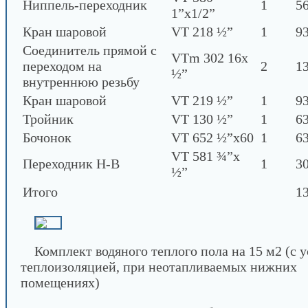
Ниппель-переходник
1
56
1”х1/2”
Кран шаровой
VT 218 ½”
1
93
Соединитель прямой с
VTm 302 16х
переходом на
2
13
½”
внутреннюю резьбу
Кран шаровой
VT 219 ½”
1
93
Тройник
VT 130 ½”
1
63
Бочонок
VT 652 ½”х60
1
63
VT 581 ¾”х
Переходник Н-В
1
30
½”
Итого
13
Комплект водяного теплого пола на 15 м2 (с 
теплоизоляцией, при неотапливаемых нижних
помещениях)