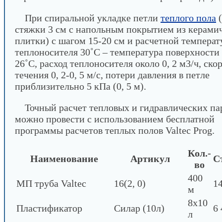
При спиральной укладке петли
теплого пола
(
стяжки 3 см с напольным покрытием из керами
плитки) с шагом 15-20 см и расчетной температ
теплоносителя 30˚С – температура поверхности 
26˚С, расход теплоносителя около 0, 2 м3/ч, ско
течения 0, 2-0, 5 м/с, потери давления в петле
приблизительно 5 кПа (0, 5 м).
Точный расчет тепловых и гидравлических па
можно провести с использованием бесплатной
программы расчетов теплых полов Valtec Prog.
Кол.-
Наименование
Артикул
С
во
400
МП труба Valtec
16(2, 0)
1
м
8х10
Пластификатор
Силар (10л)
6 
л