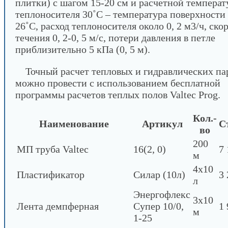
плитки) с шагом 15-20 см и расчетной температ
теплоносителя 30˚С – температура поверхности 
26˚С, расход теплоносителя около 0, 2 м3/ч, ско
течения 0, 2-0, 5 м/с, потери давления в петле
приблизительно 5 кПа (0, 5 м).
Точный расчет тепловых и гидравлических па
можно провести с использованием бесплатной
программы расчетов теплых полов Valtec Prog.
Кол.-
Наименование
Артикул
С
во
200
МП труба Valtec
16(2, 0)
7 
м
4х10
Пластификатор
Силар (10л)
3 
л
Энергофлекс
3х10
Лента демпферная
Супер 10/0,
1 
м
1-25