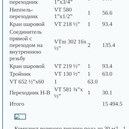
переходник
1”х3/4”
Ниппель-
VT 580
1
56.6
переходник
1”х1/2”
Кран шаровой
VT 218 ½”
1
93.4
Соединитель
прямой с
VTm 302 16х
переходом на
2
135.4
½”
внутреннюю
резьбу
Кран шаровой
VT 219 ½”
1
93.4
Тройник
VT 130 ½”
1
63.0
VT 652 ½”х60
1
63.0
VT 581 ¾”х
Переходник Н-В
1
30.1
½”
Итого
15 494.5
Комплект водяного теплого пола до 30 м2 - 1