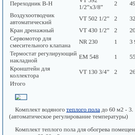
VT 592
Переходник В-Н
2
49
1/2”х3/8”
Воздухоотводчик
VT 502 1/2”
2
32
автоматический
Кран дренажный
VT 430 1/2”
2
20
Сервомотор для
NR 230
1
3 
смесительного клапана
Термостат регулирующий
EM 548
1
55
накладной
Кронштейн для
VT 130 3/4”
2
26
коллектора
Итого
Комплект водяного
теплого пола
до 60 м2 - 3.
(автоматическое регулирование температуры)
Комплект теплого пола для обогрева помеще