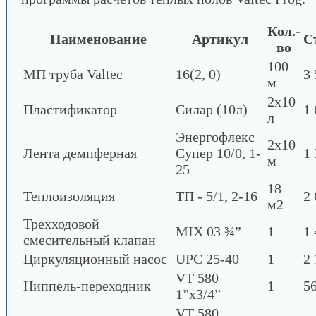
Кол.-
Наименование
Артикул
С
во
100
МП труба Valtec
16(2, 0)
3 
м
2х10
Пластификатор
Силар (10л)
1 
л
Энергофлекс
2х10
Лента демпферная
Супер 10/0, 1-
1 
м
25
18
Теплоизоляция
ТП - 5/1, 2-16
2 
м2
Трехходовой
MIX 03 ¾”
1
1 
смесительный клапан
Циркуляционный насос
UPC 25-40
1
2 
VT 580
Ниппель-переходник
1
56
1”х3/4”
VT 580