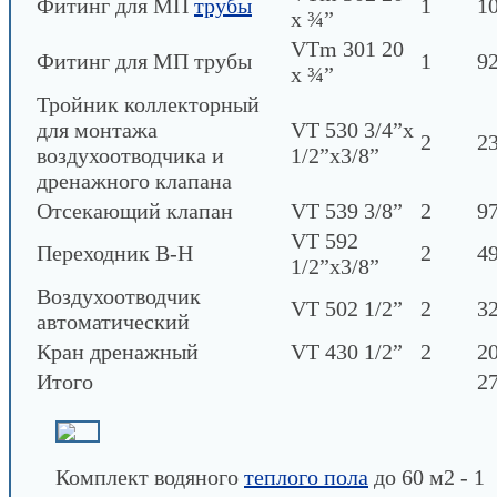
Фитинг для МП
трубы
1
1
х ¾”
VTm 301 20
Фитинг для МП трубы
1
92
х ¾”
Тройник коллекторный
для монтажа
VT 530 3/4”х
2
23
воздухоотводчика и
1/2”х3/8”
дренажного клапана
Отсекающий клапан
VT 539 3/8”
2
97
VT 592
Переходник В-Н
2
49
1/2”х3/8”
Воздухоотводчик
VT 502 1/2”
2
32
автоматический
Кран дренажный
VT 430 1/2”
2
20
Итого
27
Комплект водяного
теплого пола
до 60 м2 - 1