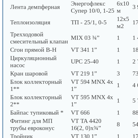
Энергофлекс
6х10
Лента демпферная
3 
Супер 10/0, 1-25
м
12х5
Теплоизоляция
ТП - 25/1, 0-5
1
м2
Трехходовой
MIX 03 ¾”
1
1 
смесительный клапан
Сгон прямой В-Н
VT 341 1”
1
18
Циркуляционный
UPC 25-40
1
2 
насос
Кран шаровой
VT 219 1”
3
73
Блок коллекторный
VT 594 MNX 4х
1
4 
1**
1”
Блок коллекторный
VT 595 MNX 4х
1
5 
2**
1”
Байпас тупиковый *
VT 666
1
88
Фитинг для МП
VT TA 4420
8
54
трубы евроконус
16(2, 0)х¾”
Тройник
VT 130 1”
1
17