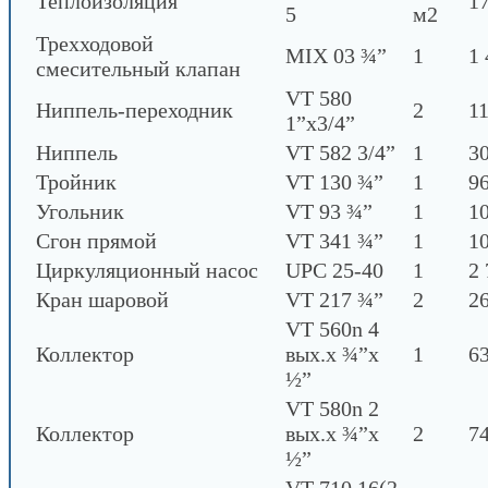
Теплоизоляция
1
5
м2
Трехходовой
MIX 03 ¾”
1
1 
смесительный клапан
VT 580
Ниппель-переходник
2
11
1”х3/4”
Ниппель
VT 582 3/4”
1
30
Тройник
VT 130 ¾”
1
96
Угольник
VT 93 ¾”
1
10
Сгон прямой
VT 341 ¾”
1
10
Циркуляционный насос
UPC 25-40
1
2 
Кран шаровой
VT 217 ¾”
2
26
VT 560n 4
Коллектор
вых.х ¾”х
1
63
½”
VT 580n 2
Коллектор
вых.х ¾”х
2
74
½”