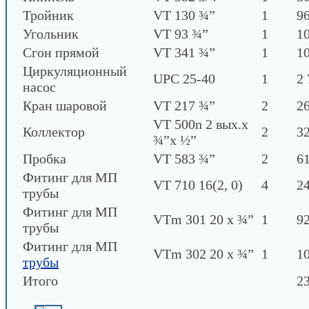
Тройник
VT 130 ¾”
1
96
Угольник
VT 93 ¾”
1
10
Сгон прямой
VT 341 ¾”
1
10
Циркуляционный
UPC 25-40
1
2 
насос
Кран шаровой
VT 217 ¾”
2
26
VT 500n 2 вых.х
Коллектор
2
3
¾”х ½”
Пробка
VT 583 ¾”
2
61
Фитинг для МП
VT 710 16(2, 0)
4
24
трубы
Фитинг для МП
VTm 301 20 х ¾”
1
92
трубы
Фитинг для МП
VTm 302 20 х ¾”
1
10
трубы
Итого
23