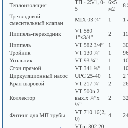
ТП - 25/1, 0-
6х5
Теплоизоляция
8 
5
м2
Трехходовой
MIX 03 ¾”
1
1 
смесительный клапан
VT 580
Ниппель-переходник
2
11
1”х3/4”
Ниппель
VT 582 3/4”
1
30
Тройник
VT 130 ¾”
1
96
Угольник
VT 93 ¾”
1
10
Сгон прямой
VT 341 ¾”
1
10
Циркуляционный насос
UPC 25-40
1
2 
Кран шаровой
VT 217 ¾”
2
26
VT 500n 2
Коллектор
вых.х ¾”х
2
3
½”
VT 710 16(2,
Фитинг для МП трубы
4
24
0)
VTm 302 20