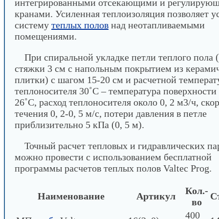
интегрированными отсекающими и регулирую
кранами. Усиленная теплоизоляция позволяет у
систему
теплых полов
над неотапливаемыми
помещениями.
При спиральной укладке петли теплого пола 
стяжки 3 см с напольным покрытием из керами
плитки) с шагом 15-20 см и расчетной температ
теплоносителя 30˚С – температура поверхности 
26˚С, расход теплоносителя около 0, 2 м3/ч, ско
течения 0, 2-0, 5 м/с, потери давления в петле
приблизительно 5 кПа (0, 5 м).
Точный расчет тепловых и гидравлических па
можно провести с использованием бесплатной
программы расчетов теплых полов Valtec Prog.
Кол.-
Наименование
Артикул
С
во
400