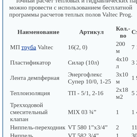
Точный расчет тепловых и гидравлических па
можно провести с использованием бесплатной
программы расчетов теплых полов Valtec Prog.
Кол.-
Наименование
Артикул
С
во
200
МП
труба
Valtec
16(2, 0)
7 
м
4х10
Пластификатор
Силар (10л)
3 
л
Энергофлекс
3х10
Лента демпферная
1 
Супер 10/0, 1-25
м
2х18
Теплоизоляция
ТП - 5/1, 2-16
5 
м2
Трехходовой
смесительный
MIX 03 ¾”
1
1 
клапан
Ниппель-переходник
VT 580 1”х3/4”
2
11
Ниппель
VT 582 3/4”
1
30