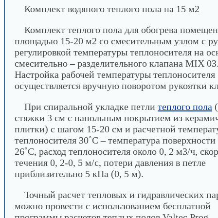
Комплект водяного теплого пола на 15 м2
Комплект теплого пола для обогрева помеще
площадью 15-20 м2 со смесительным узлом с р
регулировкой температуры теплоносителя на ос
смесительно – разделительного клапана MIX 03
Настройка рабочей температуры теплоносителя
осуществляется вручную поворотом рукоятки кл
При спиральной укладке петли
теплого пола
(
стяжки 3 см с напольным покрытием из керами
плитки) с шагом 15-20 см и расчетной температ
теплоносителя 30˚С – температура поверхности 
26˚С, расход теплоносителя около 0, 2 м3/ч, ско
течения 0, 2-0, 5 м/с, потери давления в петле
приблизительно 5 кПа (0, 5 м).
Точный расчет тепловых и гидравлических па
можно провести с использованием бесплатной
программы расчетов теплых полов Valtec Prog.