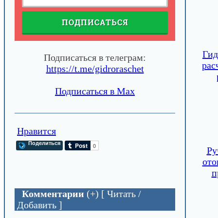
ПОДПИСАТЬСЯ
Гид
Подписаться в телеграм:
рас
https://t.me/gidroraschet
Подписаться в Max
Нравится
Поделиться
Ру
ото
п
Комментарии
(+) [ Читать /
Добавить ]