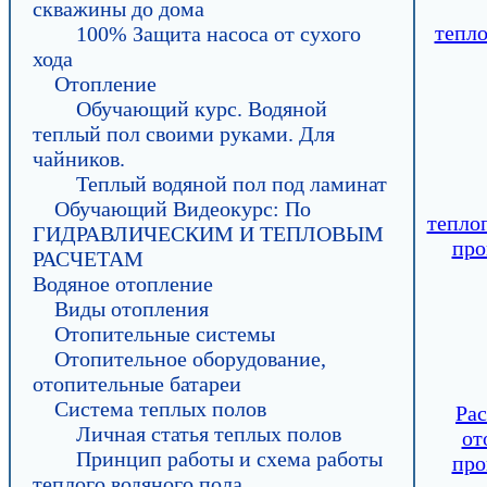
скважины до дома
тепло
100% Защита насоса от сухого
хода
Отопление
Обучающий курс. Водяной
теплый пол своими руками. Для
чайников.
Теплый водяной пол под ламинат
Обучающий Видеокурс: По
тепло
ГИДРАВЛИЧЕСКИМ И ТЕПЛОВЫМ
про
РАСЧЕТАМ
Водяное отопление
Виды отопления
Отопительные системы
Отопительное оборудование,
отопительные батареи
Система теплых полов
Рас
Личная статья теплых полов
от
Принцип работы и схема работы
про
теплого водяного пола