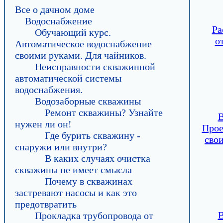
Все о дачном доме
Водоснабжение
Ра
Обучающий курс.
о
Автоматическое водоснабжение
своими руками. Для чайников.
Неисправности скважинной
автоматической системы
водоснабжения.
Водозаборные скважины
Ремонт скважины? Узнайте
В
нужен ли он!
Прое
Где бурить скважину -
сво
снаружи или внутри?
В каких случаях очистка
скважины не имеет смысла
Почему в скважинах
застревают насосы и как это
предотвратить
В
Прокладка трубопровода от