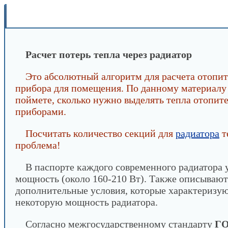
INFOBOS.RU
/
Сантехника
/
Конструктор водян
через радиатор
Расчет потерь тепла через радиатор
Это абсолютный алгоритм для расчета отопи
прибора для помещения. По данному материалу
поймете, сколько нужно выделять тепла отопи
приборами.
Посчитать количество секций для
радиатора
т
проблема!
В паспорте каждого современного радиатора у
мощность (около 160-210 Вт). Также описывают
дополнительные условия, которые характеризу
некоторую мощность радиатора.
Согласно межгосударственному стандарту
ГО