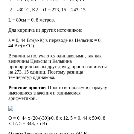
t2 = -30 °C, K2 = t1 + 273, 15 = 243, 15
L = 80см = 0, 8 метров.
Для кирпича из других источников:
λ = 0, 44 Вт/(м•К) в переводе на Цельсия: = 0,
44 Вт/(м•°С)
Величины получаются одинаковыми, так как
величины Цельсия и Кельвина
пропорциональны друг другу, просто сдвинуты
на 273, 15 единиц. Поэтому разница
температур одинакова.
Решение простое:
Просто вставляем в формулу
имеющиеся значения и занимаемся
арифметикой.
Q = 0, 44 х (20-(-30))/0, 8 х 12, 5 = 0, 44 х 50/0, 8
х 12, 5 = 343, 75 Вт
Ответ:
Теряется тепло стены на 344 Вт.