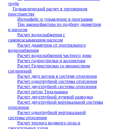
трубе
Гидравлический расчет в трехмерном
пространстве
Интерфейс и управление в программе
Три закона/фактора по подбору диаметров
и насосов
Расчет водоснабжения с
самовсасывающим насосом
Расчет диаметров от центрального
водоснабжения
Расчет водоснабжения частного дома
Расчет гидрострелки и коллектора
Расчет Гидрострелки со множеством
соединений
Расчет двух котлов в системе отопления
Расчет однотрубной системы отопления
Расчет двухтрубной системы отопления
Расчет петли Тихельмана
Расчет двухтрубной лучевой разводки
Расчет двухтрубной вертикальной системы
отопления
Расчет однотрубной вертикальной
системы отопления
Расчет теплого водяного пола и
смесительных узлов