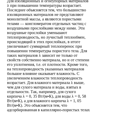
Для изоляционных и огнеупорных материалов
λ при повышении температуры возрастает.
Последнее объясняется тем, что большинство
изоляционных материалов не представляют
монолитной массы, а являются пористыми
телами — конгломератом отдельных частиц с
воздушными прослойками между ними. Эти
воздушные прослойки уменьшают
теплопроводность, но лучистый теплообмен,
происходящий в этих прослойках, в итоге
увеличивает суммарный теплоперенос при
повышении температуры пористого тела. Для
таких материалов λ зависит не только от
свойств собственно материала, но и от степени
его уплотнения, т.е. от плотности. Кроме того,
на теплопроводность указанных материалов
большое влияние оказывает влажность. С
увеличением влажности теплопроводность
возрастает. Для влажного материала λ выше,
чем для сухого материала и воды, взятых в
отдельности. Так, например, для сухого
кирпича λ = 0, 35 Вт/(м•К), для воды λ = 0, 58
Вт/(м•К), а для влажного кирпича λ = 1, 05
Вт/(м•К). Это объясняется тем, что
адсорбированная в капиллярно-пористых телах