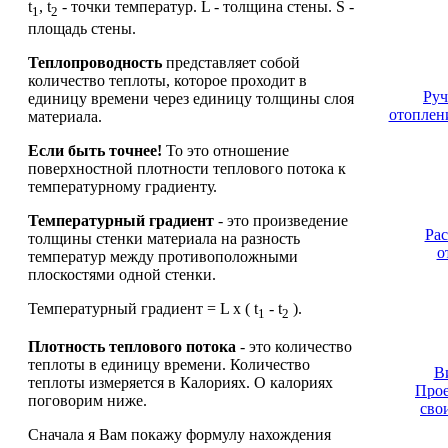
t
, t
- точки температур. L - толщина стены. S -
1
2
площадь стены.
Теплопроводность
представляет собой
количество теплоты, которое проходит в
Руч
единицу времени через единицу толщины слоя
отоплен
материала.
Если быть точнее!
То это отношение
поверхностной плотности теплового потока к
температурному градиенту.
Температурный градиент
- это произведение
Рас
толщины стенки материала на разность
о
температур между противоположными
плоскостями одной стенки.
Температурный градиент = L х ( t
- t
).
1
2
Плотность теплового потока
- это количество
теплоты в единицу времени. Количество
В
теплоты измеряется в Калориях. О калориях
Прое
поговорим ниже.
сво
Сначала я Вам покажу формулу нахождения