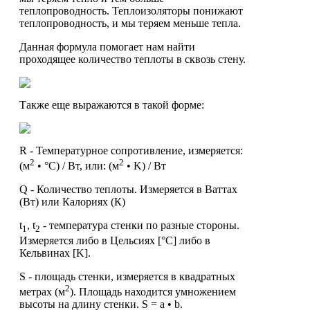
теплопроводность. Теплоизоляторы понижают
теплопроводность, и мы теряем меньше тепла.
Данная формула помогает нам найти
проходящее количество теплоты в сквозь стену.
Также еще выражаются в такой форме:
R - Температурное сопротивление, измеряется:
2
2
(м
• °С) / Вт, или: (м
• K) / Вт
Q - Количество теплоты. Измеряется в Ваттах
(Вт) или Калориях (К)
t
, t
- температура стенки по разные стороны.
1
2
Измеряется либо в Цельсиях [°C] либо в
Кельвинах [K].
S - площадь стенки, измеряется в квадратных
2
метрах (м
). Площадь находится умножением
высоты на длину стенки. S = a • b.