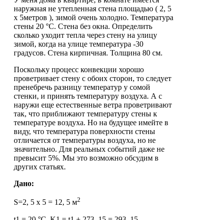
наружная не утепленная стена площадью ( 2, 5
х 5метров ), зимой очень холодно. Температура
стены 20 °C. Стена без окна. Определить
сколько уходит тепла через стену на улицу
зимой, когда на улице температура -30
градусов. Стена кирпичная. Толщина 80 см.
Поскольку процесс конвекции хорошо
проветривает стену с обоих сторон, то следует
пренебречь разницу температур у сомой
стенки, и принять температуру воздуха. А с
наружи еще естественные ветра проветривают
так, что приближают температуру стены к
температуре воздуха. Но на будущее имейте в
виду, что температура поверхности стены
отличается от температуры воздуха, но не
значительно. Для реальных событий даже не
превысит 5%. Мы это возможно обсудим в
других статьях.
Дано:
2
S=2, 5 х 5 = 12, 5 м
t1 = 20 °C, K1 = t1 + 273, 15 = 293, 15