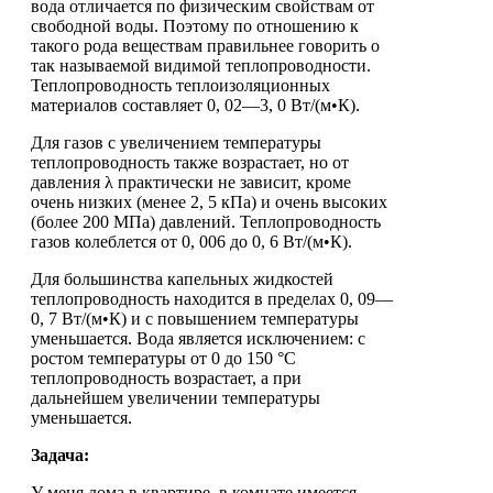
вода отличается по физическим свойствам от
свободной воды. Поэтому по отношению к
такого рода веществам правильнее говорить о
так называемой видимой теплопроводности.
Теплопроводность теплоизоляционных
материалов составляет 0, 02—3, 0 Вт/(м•К).
Для газов с увеличением температуры
теплопроводность также возрастает, но от
давления λ практически не зависит, кроме
очень низких (менее 2, 5 кПа) и очень высоких
(более 200 МПа) давлений. Теплопроводность
газов колеблется от 0, 006 до 0, 6 Вт/(м•К).
Для большинства капельных жидкостей
теплопроводность находится в пределах 0, 09—
0, 7 Вт/(м•К) и с повышением температуры
уменьшается. Вода является исключением: с
ростом температуры от 0 до 150 °С
теплопроводность возрастает, а при
дальнейшем увеличении температуры
уменьшается.
Задача:
У меня дома в квартире, в комнате имеется