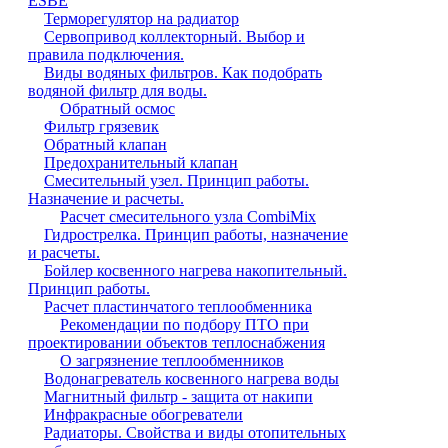
ESBE
Терморегулятор на радиатор
Сервопривод коллекторный. Выбор и
правила подключения.
Виды водяных фильтров. Как подобрать
водяной фильтр для воды.
Обратный осмос
Фильтр грязевик
Обратный клапан
Предохранительный клапан
Смесительный узел. Принцип работы.
Назначение и расчеты.
Расчет смесительного узла CombiMix
Гидрострелка. Принцип работы, назначение
и расчеты.
Бойлер косвенного нагрева накопительный.
Принцип работы.
Расчет пластинчатого теплообменника
Рекомендации по подбору ПТО при
проектировании объектов теплоснабжения
О загрязнение теплообменников
Водонагреватель косвенного нагрева воды
Магнитный фильтр - защита от накипи
Инфракрасные обогреватели
Радиаторы. Свойства и виды отопительных