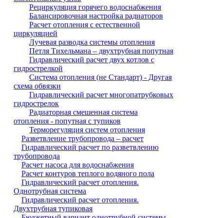
Рециркуляция горячего водоснабжения
Балансировочная настройка радиаторов
Расчет отопления с естественной
циркуляцией
Лучевая разводка системы отопления
Петля Тихельмана – двухтрубная попутная
Гидравлический расчет двух котлов с
гидрострелкой
Система отопления (не Стандарт) - Другая
схема обвязки
Гидравлический расчет многопатрубковых
гидрострелок
Радиаторная смешенная система
отопления - попутная с тупиков
Терморегуляция систем отопления
Разветвление трубопровода – расчет
Гидравлический расчет по разветвлению
трубопровода
Расчет насоса для водоснабжения
Расчет контуров теплого водяного пола
Гидравлический расчет отопления.
Однотрубная система
Гидравлический расчет отопления.
Двухтрубная тупиковая
Бюджетный вариант однотрубной системы