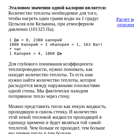
Эталоном значения одной калории является:
Количество теплоты необходимое для того,
чтобы нагреть один грамм воды на 1 градус
Расчет 
Цельсия или Кельвина, при атмосферном
отоплен
давлении (101325 Па).
1 Дж = 0, 2388 калорий
1000 Калорий = 1 кКалория = 1, 163 Ватт
• час
1 Калория = 4, 1868 Дж
Для глубокого понимания коэффициента
теплопроводности, нужно понимать, как
находят количество теплоты. То есть нам
нужно найти количество теплоты, которое
расходуется между наружными плоскостями
одной стены. Мы фактически находим
потерянное тепло через стену.
Можно представить тепло как некую жидкость,
проходящую в сквозь стенку. И количество
этой некой тепловой жидкости проходящей в
единицу времени и будет являться той самой
теплотой. Чем больше ее проходит, тем больше
мы теряем тепло и тем больше