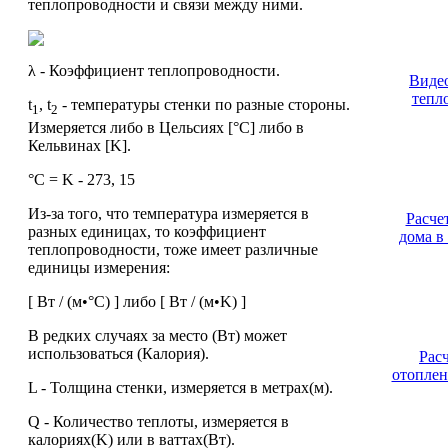
теплопроводности и связи между ними.
λ - Коэффициент теплопроводности.
Видео
тепл
t
, t
- температуры стенки по разные стороны.
1
2
Измеряется либо в Цельсиях [°C] либо в
Кельвинах [K].
°С = K - 273, 15
Из-за того, что температура измеряется в
Расче
разных единицах, то коэффициент
дома в
теплопроводности, тоже имеет различные
единицы измерения:
[ Вт / (м•°С) ] либо [ Вт / (м•K) ]
В редких случаях за место (Вт) может
использоваться (Калория).
Рас
отоплен
L - Толщина стенки, измеряется в метрах(м).
Q - Количество теплоты, измеряется в
калориях(K) или в ваттах(Вт).