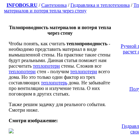
INFOBOS.RU
/
Сантехника
/
Гидравлика и теплотехника
/
Тп
материалов и потеря тепла через стену
Тплопроводность материалов и потеря тепла
через стену
Чтобы понять, как считать
теплопроводность
-
Ручной 
необходимо представить материал в виде
расчет
вымышленной стены. На практике такие стены
будут реальными. Данная статья поможет нам
рассчитать
теплопотери
стены. Сложив все
теплопотери
стен - получим
теплопотери
всего
дома. Но это только один фактор из трех
составляющих
теплопотерь
дома. Не забывайте
про вентиляцию и излучение тепла. О них
Пол
поговорим в других статьях.
Также решим задачку для реального события.
Смотри ниже.
Смотри изображение:
Гидравл
сво