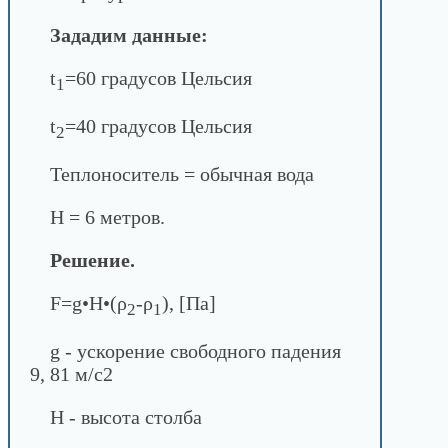
Зададим данные:
t
=60 градусов Цельсия
1
t
=40 градусов Цельсия
2
Теплоноситель = обычная вода
H = 6 метров.
Решение.
F=g•H•(ρ
-ρ
), [Па]
2
1
g - ускорение свободного падения
9, 81 м/с2
Н - высота столба