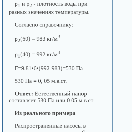
ρ
и ρ
- плотность воды при
1
2
разных значениях температуры.
Согласно справочнику:
3
ρ
(60) = 983 кг/м
2
3
ρ
(40) = 992 кг/м
1
F=9.81•6•(992-983)=530 Па
530 Па = 0, 05 м.в.ст.
Ответ:
Естественный напор
составляет 530 Па или 0.05 м.в.ст.
Из реального примера
Распространенные насосы в