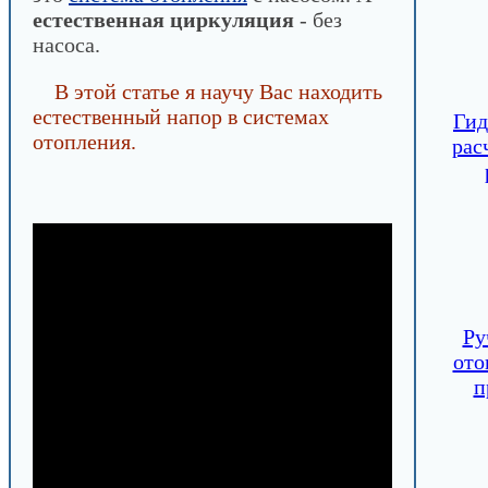
естественная циркуляция
- без
насоса.
В этой статье я научу Вас находить
естественный напор в системах
Гид
отопления.
рас
Ру
ото
п