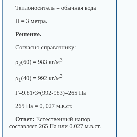
Теплоноситель = обычная вода
H = 3 метра.
Решение.
Согласно справочнику:
3
ρ
(60) = 983 кг/м
2
3
ρ
(40) = 992 кг/м
1
F=9.81•3•(992-983)=265 Па
265 Па = 0, 027 м.в.ст.
Ответ:
Естественный напор
составляет 265 Па или 0.027 м.в.ст.