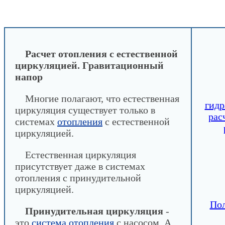
INFOBOS.RU
/
Сантехника
/
Конструктор водян
/
Расчет естественной циркуляции. Гравитационн
Расчет отопления с естественной
циркуляцией. Гравитационный
напор
Многие полагают, что естественная
гидр
циркуляция существует только в
рас
системах
отопления
с естественной
циркуляцией.
Естественная циркуляция
присутствует даже в системах
отопления с принудительной
циркуляцией.
Пол
Принудительная циркуляция
-
это
система отопления
с насосом. А