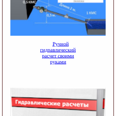
Ручной
гидравлический
расчет своими
руками