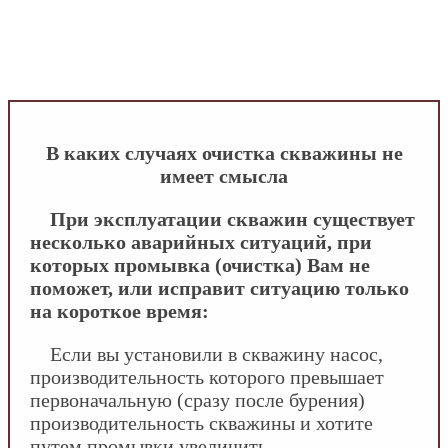
INFOBOS.RU
/
Сантехника
/
Все о дачном
доме
/
Водоснабжение
/
Водозаборные скважины
/
В каких случаях очистка скважины не имеет
смысла
В каких случаях очистка скважины не
имеет смысла
При эксплуатации скважин существует
несколько аварийных ситуаций, при
которых промывка (очистка) Вам не
поможет, или исправит ситуацию только
на короткое время:
Если вы установили в скважину насос,
производительность которого превышает
первоначальную (сразу после бурения)
производительность скважины и хотите
путем промывки увеличить