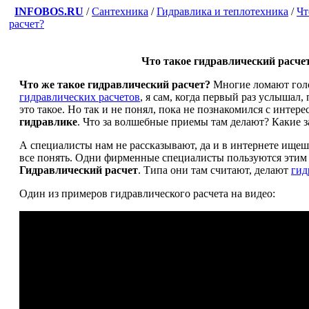
INFOBOS.RU
/
Сантехника
/
Гидравлика и теплотехника
/
Чт
расчет?
Что такое гидравлический расче
Что же такое гидравлический расчет?
Многие ломают голо
гидравлических расчетов
, я сам, когда первый раз услышал,
это такое. Но так и не понял, пока не познакомился с интер
гидравлике
. Что за волшебные приемы там делают? Какие 
А специалисты нам не рассказывают, да и в интернете ищеш
все понять. Одни фирменные специалисты пользуются этим
Гидравлический расчет
. Типа они там считают, делают
гид
Один из примеров гидравлического расчета на видео: