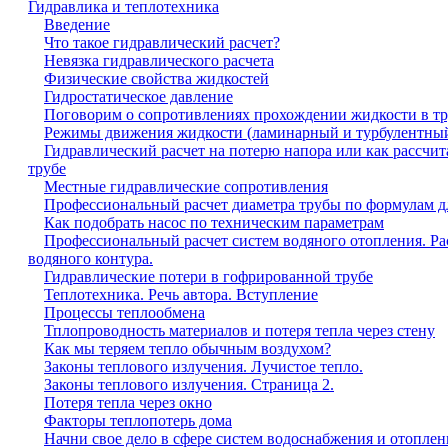
Гидравлика и теплотехника
Введение
Что такое гидравлический расчет?
Невязка гидравлического расчета
Физические свойства жидкостей
Гидростатическое давление
Поговорим о сопротивлениях прохождении жидкости в тр
Режимы движения жидкости (ламинарный и турбулентны
Гидравлический расчет на потерю напора или как рассчит
трубе
Местные гидравлические сопротивления
Профессиональный расчет диаметра трубы по формулам д
Как подобрать насос по техническим параметрам
Профессиональный расчет систем водяного отопления. Ра
водяного контура.
Гидравлические потери в гофрированной трубе
Теплотехника. Речь автора. Вступление
Процессы теплообмена
Тплопроводность материалов и потеря тепла через стену
Как мы теряем тепло обычным воздухом?
Законы теплового излучения. Лучистое тепло.
Законы теплового излучения. Страница 2.
Потеря тепла через окно
Факторы теплопотерь дома
Начни свое дело в сфере систем водоснабжения и отоплен