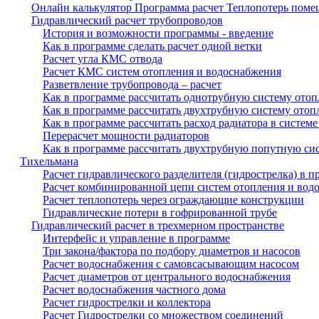
Онлайн калькулятор Программа расчет Теплопотерь пом
Гидравлический расчет трубопроводов
История и возможности программы - введение
Как в программе сделать расчет одной ветки
Расчет угла КМС отвода
Расчет КМС систем отопления и водоснабжения
Разветвление трубопровода – расчет
Как в программе рассчитать однотрубную систему отоп
Как в программе рассчитать двухтрубную систему отоп
Как в программе рассчитать расход радиатора в систем
Перерасчет мощности радиаторов
Как в программе рассчитать двухтрубную попутную сис
Тихельмана
Расчет гидравлического разделителя (гидрострелка) в 
Расчет комбинированной цепи систем отопления и вод
Расчет теплопотерь через ограждающие конструкции
Гидравлические потери в гофрированной трубе
Гидравлический расчет в трехмерном пространстве
Интерфейс и управление в программе
Три закона/фактора по подбору диаметров и насосов
Расчет водоснабжения с самовсасывающим насосом
Расчет диаметров от центрального водоснабжения
Расчет водоснабжения частного дома
Расчет гидрострелки и коллектора
Расчет Гидрострелки со множеством соединений