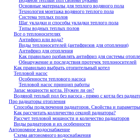
Водяной теплый пол своими руками
Основные материалы для теплого водяного пола
Технология монтажа водяного теплого пола
Система теплых полов
Шаг укладки и способы укладки теплого пола
Типы водных теплых полов
Все о теплоносителях
Антифриз или вода?
Виды теплоносителей (антифризов для отопления)
Антифриз для отопления
Как правильно разбавлять антифриз для системы отопл
Обнаружение и последствия протечек теплоносителей
Как правильно выбрать отопительный котел
Тепловой насос
Особенности теплового насоса
Тепловой насос принцип работы
Запас мощности котла. Нужен ли он?
Водяной теплый пол без насоса - прямо с котла без радиат
Про радиаторы отопления
Способы подключения радиаторов. Свойства и параметры
Как рассчитать колличество секций радиатора?
Рассчет тепловой мощности и количество радиаторов
Виды радиаторов и их особенности
Автономное водоснабжение
Схема автономного водоснабжения