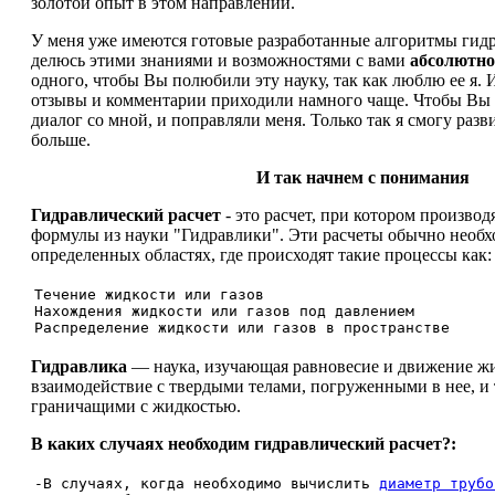
золотой опыт в этом направлении.
У меня уже имеются готовые разработанные алгоритмы гидр
делюсь этими знаниями и возможностями с вами
абсолютно
одного, чтобы Вы полюбили эту науку, так как люблю ее я. И
отзывы и комментарии приходили намного чаще. Чтобы Вы 
диалог со мной, и поправляли меня. Только так я смогу разв
больше.
И так начнем с понимания
Гидравлический расчет
- это расчет, при котором произво
формулы из науки "Гидравлики". Эти расчеты обычно необх
определенных областях, где происходят такие процессы как:
Течение жидкости или газов
Нахождения жидкости или газов под давлением
Распределение жидкости или газов в пространстве
Гидравлика
— наука, изучающая равновесие и движение жид
взаимодействие с твердыми телами, погруженными в нее, и
граничащими с жидкостью.
В каких случаях необходим гидравлический расчет?:
-В случаях, когда необходимо вычислить
диаметр трубо