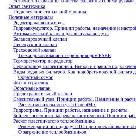
Устройство скважины Очистка скважины своими руками
Опыт сантехника
Подключение стиральной машины
Полезные материалы
Редуктор давления воды
Гидроаккумулятор. Принцип работы, назначение и настро
Автоматический клапан для выпуска воздуха
Балансировочный клапан
Перепускной клапан
Трехходовой клапан
Трехходовой клапан с сервоприводом ESBE
Терморегулятор на радиатор
Сервопривод коллекторный. Выбор и правила подключен
Виды водяных фильтров. Как подобрать водяной фильтр д
Обратный осмос
Фильтр грязевик
Обратный клапан
Предохранительный клапан
Смесительный узел. Принцип работы. Назначение и расче
Расчет смесительного узла CombiMix
Гидрострелка. Принцип работы, назначение и расчеты.
Бойлер косвенного нагрева накопительный. Принцип раб
Расчет пластинчатого теплообменника
Рекомендации по подбору ПТО при проектировании об
О загрязнение теплообменников