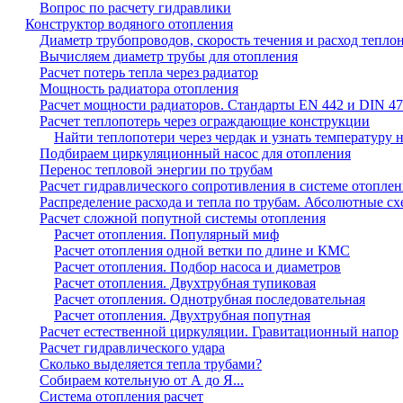
Вопрос по расчету гидравлики
Конструктор водяного отопления
Диаметр трубопроводов, скорость течения и расход тепло
Вычисляем диаметр трубы для отопления
Расчет потерь тепла через радиатор
Мощность радиатора отопления
Расчет мощности радиаторов. Стандарты EN 442 и DIN 4
Расчет теплопотерь через ограждающие конструкции
Найти теплопотери через чердак и узнать температуру н
Подбираем циркуляционный насос для отопления
Перенос тепловой энергии по трубам
Расчет гидравлического сопротивления в системе отопле
Распределение расхода и тепла по трубам. Абсолютные сх
Расчет сложной попутной системы отопления
Расчет отопления. Популярный миф
Расчет отопления одной ветки по длине и КМС
Расчет отопления. Подбор насоса и диаметров
Расчет отопления. Двухтрубная тупиковая
Расчет отопления. Однотрубная последовательная
Расчет отопления. Двухтрубная попутная
Расчет естественной циркуляции. Гравитационный напор
Расчет гидравлического удара
Сколько выделяется тепла трубами?
Собираем котельную от А до Я...
Система отопления расчет