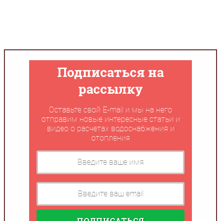
INFOBOS.RU
/
Сантехника
/
Все о дачном
доме
/
Обучающий Видеокурс: По
ГИДРАВЛИЧЕСКИМ И ТЕПЛОВЫМ
РАСЧЕТАМ
Подписаться на
рассылку
Оставьте свой E-mail и мы на него
отправим новые интересные статьи и
видео о расчетах водоснабжения и
отопления
ПОДПИСАТЬСЯ