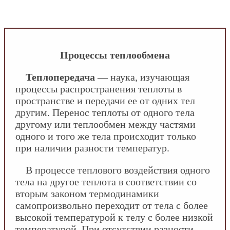
INFOBOS.RU
/
Сантехника
/
Гидравлика и
теплотехника
/
Процессы теплообмена
Процессы теплообмена
Теплопередача
— наука, изучающая
процессы распространения теплоты в
пространстве и передачи ее от одних тел
другим. Перенос теплоты от одного тела
другому или теплообмен между частями
одного и того же тела происходит только
при наличии разности температур.
В процессе теплового воздействия одного
тела на другое теплота в соответствии со
вторым законом термодинамики
самопроизвольно переходит от тела с более
высокой температурой к телу с более низкой
температурой. При отсутствии разности