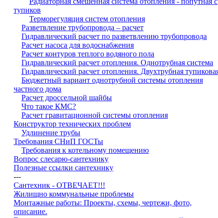
Радиаторная смешенная система отопления - попутная с
тупиков
Терморегуляция систем отопления
Разветвление трубопровода – расчет
Гидравлический расчет по разветвлению трубопровода
Расчет насоса для водоснабжения
Расчет контуров теплого водяного пола
Гидравлический расчет отопления. Однотрубная система
Гидравлический расчет отопления. Двухтрубная тупикова
Бюджетный вариант однотрубной системы отопления
частного дома
Расчет дроссельной шайбы
Что такое КМС?
Расчет гравитационной системы отопления
Конструктор технических проблем
Удлинение трубы
Требования СНиП ГОСТы
Требования к котельному помещению
Вопрос слесарю-сантехнику
Полезные ссылки сантехнику
---
Сантехник - ОТВЕЧАЕТ!!!
Жилищно коммунальные проблемы
Монтажные работы: Проекты, схемы, чертежи, фото,
описание.