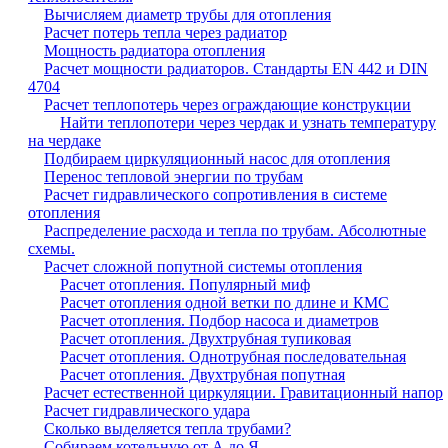
Вычисляем диаметр трубы для отопления
Расчет потерь тепла через радиатор
Мощность радиатора отопления
Расчет мощности радиаторов. Стандарты EN 442 и DIN
4704
Расчет теплопотерь через ограждающие конструкции
Найти теплопотери через чердак и узнать температуру
на чердаке
Подбираем циркуляционный насос для отопления
Перенос тепловой энергии по трубам
Расчет гидравлического сопротивления в системе
отопления
Распределение расхода и тепла по трубам. Абсолютные
схемы.
Расчет сложной попутной системы отопления
Расчет отопления. Популярный миф
Расчет отопления одной ветки по длине и КМС
Расчет отопления. Подбор насоса и диаметров
Расчет отопления. Двухтрубная тупиковая
Расчет отопления. Однотрубная последовательная
Расчет отопления. Двухтрубная попутная
Расчет естественной циркуляции. Гравитационный напор
Расчет гидравлического удара
Сколько выделяется тепла трубами?
Собираем котельную от А до Я...