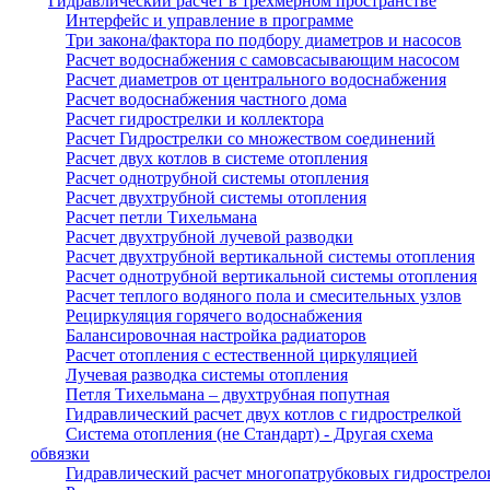
Гидравлический расчет в трехмерном пространстве
Интерфейс и управление в программе
Три закона/фактора по подбору диаметров и насосов
Расчет водоснабжения с самовсасывающим насосом
Расчет диаметров от центрального водоснабжения
Расчет водоснабжения частного дома
Расчет гидрострелки и коллектора
Расчет Гидрострелки со множеством соединений
Расчет двух котлов в системе отопления
Расчет однотрубной системы отопления
Расчет двухтрубной системы отопления
Расчет петли Тихельмана
Расчет двухтрубной лучевой разводки
Расчет двухтрубной вертикальной системы отопления
Расчет однотрубной вертикальной системы отопления
Расчет теплого водяного пола и смесительных узлов
Рециркуляция горячего водоснабжения
Балансировочная настройка радиаторов
Расчет отопления с естественной циркуляцией
Лучевая разводка системы отопления
Петля Тихельмана – двухтрубная попутная
Гидравлический расчет двух котлов с гидрострелкой
Система отопления (не Стандарт) - Другая схема
обвязки
Гидравлический расчет многопатрубковых гидрострело