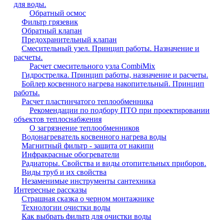
для воды.
Обратный осмос
Фильтр грязевик
Обратный клапан
Предохранительный клапан
Смесительный узел. Принцип работы. Назначение и
расчеты.
Расчет смесительного узла CombiMix
Гидрострелка. Принцип работы, назначение и расчеты.
Бойлер косвенного нагрева накопительный. Принцип
работы.
Расчет пластинчатого теплообменника
Рекомендации по подбору ПТО при проектировании
объектов теплоснабжения
О загрязнение теплообменников
Водонагреватель косвенного нагрева воды
Магнитный фильтр - защита от накипи
Инфракрасные обогреватели
Радиаторы. Свойства и виды отопительных приборов.
Виды труб и их свойства
Незаменимые инструменты сантехника
Интересные рассказы
Страшная сказка о черном монтажнике
Технологии очистки воды
Как выбрать фильтр для очистки воды