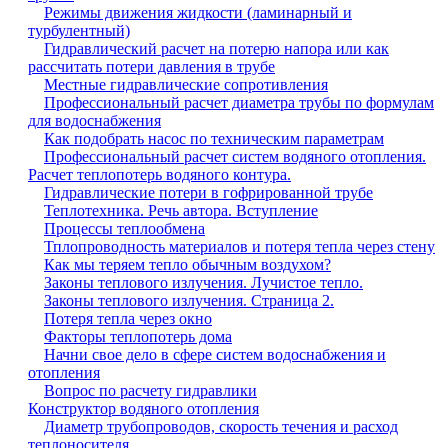
Режимы движения жидкости (ламинарный и
турбулентный)
Гидравлический расчет на потерю напора или как
рассчитать потери давления в трубе
Местные гидравлические сопротивления
Профессиональный расчет диаметра трубы по формулам
для водоснабжения
Как подобрать насос по техническим параметрам
Профессиональный расчет систем водяного отопления.
Расчет теплопотерь водяного контура.
Гидравлические потери в гофрированной трубе
Теплотехника. Речь автора. Вступление
Процессы теплообмена
Тплопроводность материалов и потеря тепла через стену
Как мы теряем тепло обычным воздухом?
Законы теплового излучения. Лучистое тепло.
Законы теплового излучения. Страница 2.
Потеря тепла через окно
Факторы теплопотерь дома
Начни свое дело в сфере систем водоснабжения и
отопления
Вопрос по расчету гидравлики
Конструктор водяного отопления
Диаметр трубопроводов, скорость течения и расход
теплоносителя.