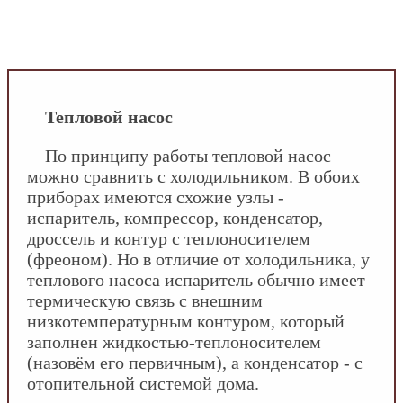
INFOBOS.RU
/
Сантехника
/
Водяное
отопление
/
Тепловой насос
/
Особенности
теплового насоса
Тепловой насос
По принципу работы тепловой насос
можно сравнить с холодильником. В обоих
приборах имеются схожие узлы -
испаритель, компрессор, конденсатор,
дроссель и контур с теплоносителем
(фреоном). Но в отличие от холодильника, у
теплового насоса испаритель обычно имеет
термическую связь с внешним
низкотемпературным контуром, который
заполнен жидкостью-теплоносителем
(назовём его первичным), а конденсатор - с
отопительной системой дома.