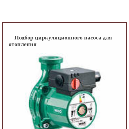
INFOBOS.RU
/
Сантехника
/
Конструктор
водяного отопления
/
Подбираем
циркуляционный насос для отопления
Подбор циркуляционного насоса для
отопления