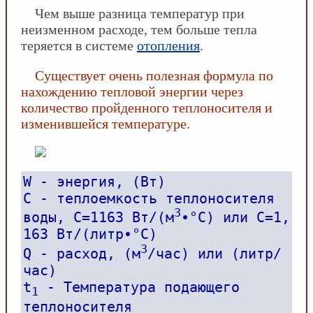
Чем выше разница температур при
неизменном расходе, тем больше тепла
теряется в системе
отопления
.
Существует очень полезная формула по
нахождению тепловой энергии через
количество пройденного теплоносителя и
изменившейся температуре.
W - энергия, (Вт)
С - теплоемкость теплоносителя
3
воды, С=1163 Вт/(м
•°С) или С=1,
163 Вт/(литр•°С)
3
Q - расход, (м
/час) или (литр/
час)
t
- Температура подающего
1
теплоносителя